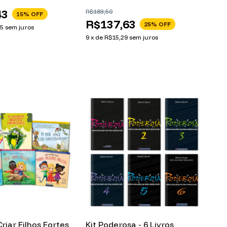
43
R$183,50
15
% OFF
R$137,63
25
% OFF
95
sem juros
9
x
de
R$15,29
sem juros
riar Filhos Fortes
Kit Poderosa - 6 Livros