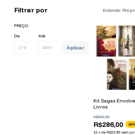
Filtrar por
Exibindo 764 p
PREÇO
De
Até
Aplicar
Kit Sagas Envolve
Livros
R$555,00
R$286,00
48
%
12
x
de
R$23,83
sem jur