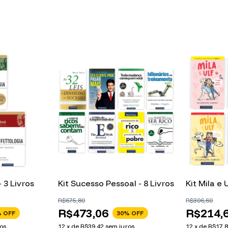
- 3 Livros
Kit Sucesso Pessoal - 8 Livros
Kit Mila e U
R$675,80
R$306,60
R$473,06
R$214,
 OFF
30
% OFF
os
12
x
de
R$39,42
sem juros
12
x
de
R$17,