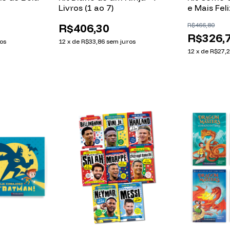
Livros (1 ao 7)
e Mais Feli
Infantis p
R$406,30
R$466,80
Picture Bo
R$326,
os
12
x
de
R$33,86
sem juros
12
x
de
R$27,