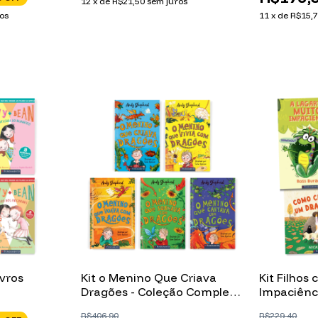
12
x
de
R$21,50
sem juros
os
11
x
de
R$15,
ivros
Kit o Menino Que Criava
Kit Filho
Dragões - Coleção Completa
Impaciênc
(5 Livros)
(Picture Bo
R$406,90
R$229,40