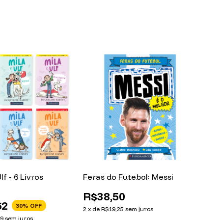
lf - 6 Livros
Feras do Futebol: Messi
R$38,50
62
30
% OFF
2
x
de
R$19,25
sem juros
89
sem juros