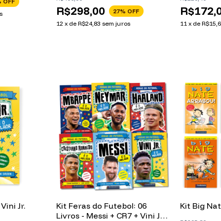
 OFF
R$298,00
R$172,
27
% OFF
s
12
x
de
R$24,83
sem juros
11
x
de
R$15,
ini Jr.
Kit Feras do Futebol: 06
Kit Big Nat
Livros - Messi + CR7 + Vini Jr +