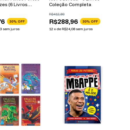
zes (6 Livros
Coleção Completa
ara 3-6 anos -
R$412,80
oks)
76
R$288,96
30
% OFF
30
% OFF
23
sem juros
12
x
de
R$24,08
sem juros