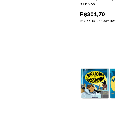
8 Livros
R$301,70
12
x
de
R$25,14
sem jur