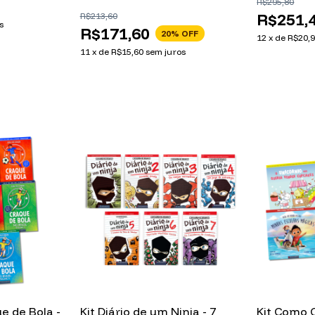
R$295,80
Neymar + Haaland + Mbappé
R$251,
R$213,60
s
R$171,60
20
% OFF
12
x
de
R$20,
11
x
de
R$15,60
sem juros
e de Bola -
Kit Diário de um Ninja - 7
Kit Como C