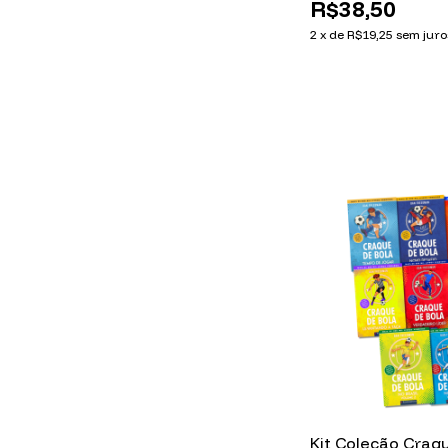
R$38,50
2
x
de
R$19,25
sem juro
Kit Coleção Craqu