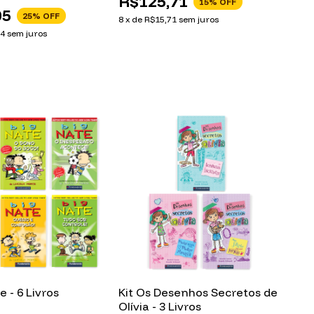
R$125,71
15
% OFF
05
25
% OFF
8
x
de
R$15,71
sem juros
64
sem juros
e - 6 Livros
Kit Os Desenhos Secretos de
Olívia - 3 Livros