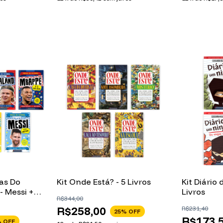
ras Do
Kit Onde Está? - 5 Livros
Kit Diário 
 - Messi +
Livros
R$344,00
eymar +
R$258,00
R$231,40
é +
25
% OFF
R$173,
 OFF