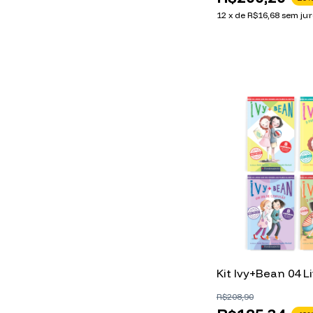
12
x
de
R$16,68
sem jur
Kit Ivy+Bean 04 L
R$208,90