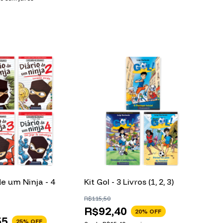
de um Ninja - 4
Kit Gol - 3 Livros (1, 2, 3)
R$115,50
R$92,40
20
% OFF
55
25
% OFF