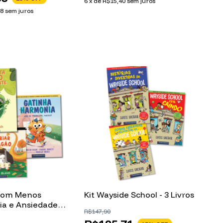
6
x
de
R$15,40
sem juros
78
sem juros
s com Menos
Kit Wayside School - 3 Livros
ia e Ansiedade
R$147,90
oks) - 3 Livros