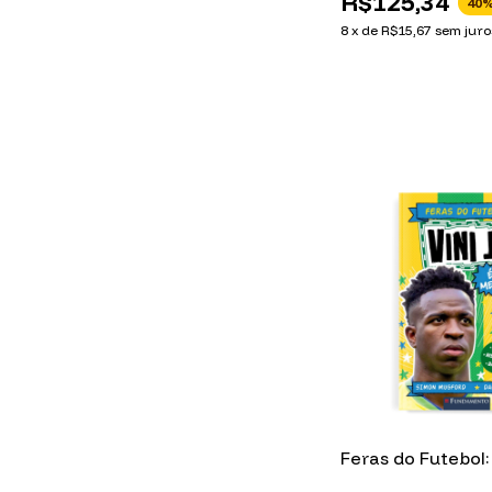
R$125,34
40
%
8
x
de
R$15,67
sem juro
Feras do Futebol: V