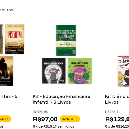
rodutos
ntes - 5
Kit - Educação Financeira
Kit Diário 
Infantil - 3 Livros
Livros
R$170,60
R$173,10
R$97,00
R$129,
 OFF
43
% OFF
os
6
x
de
R$16,17
sem juros
8
x
de
R$16,2