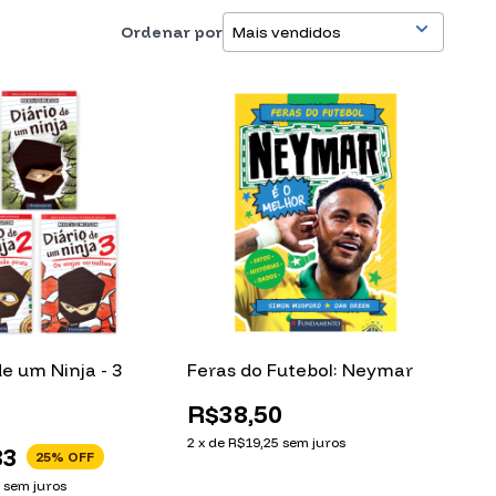
Ordenar por
de um Ninja - 3
Feras do Futebol: Neymar
R$38,50
2
x
de
R$19,25
sem juros
83
25
% OFF
3
sem juros