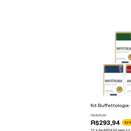
Kit Buffettologia 
R$426,00
R$293,94
31
%
12
x
de
R$24,50
sem jur