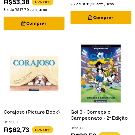
2
x
de
R$19,25
sem juros
3
x
de
R$17,79
sem juros
Corajoso (Picture Book)
Gol 3 - Começa o
Campeonato - 2ª Edição
R$73,80
R$62,73
R$59,00
15
% OFF
R$38,50
35
% OFF
4
x
de
R$15,68
sem juros