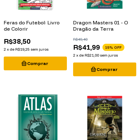
Feras do Futebol: Livro
Dragon Masters 01 - O
de Colorir
Dragão da Terra
R$38,50
R$49,40
R$41,99
15
% OFF
2
x
de
R$19,25
sem juros
2
x
de
R$21,00
sem juros