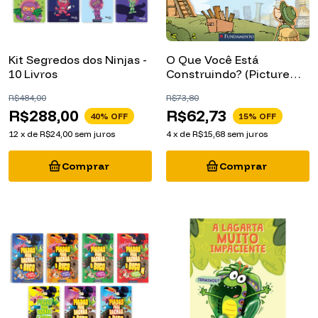
Kit Segredos dos Ninjas -
O Que Você Está
10 Livros
Construindo? (Picture
Book)
R$484,00
R$73,80
R$288,00
R$62,73
40
% OFF
15
% OFF
12
x
de
R$24,00
sem juros
4
x
de
R$15,68
sem juros