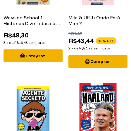
Wayside School 1 -
Mila & Ulf 1: Onde Está
Histórias Divertidas da
Mimi?
Wayside School
R$49,30
R$51,10
R$43,44
15
% OFF
3
x
de
R$16,43
sem juros
2
x
de
R$21,72
sem juros