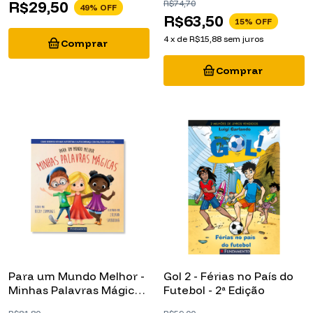
Volume 1
R$63,50
15
% OFF
4
x
de
R$15,88
sem juros
Para um Mundo Melhor -
Gol 2 - Férias no País do
Minhas Palavras Mágicas
Futebol - 2ª Edição
- 1 (Picture Book)
R$81,80
R$59,00