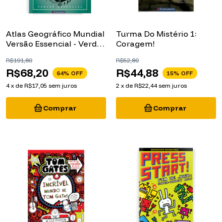
Atlas Geográfico Mundial
Turma Do Mistério 1:
Versão Essencial - Verde
Coragem!
- 2ª Edição
R$191,80
R$52,80
R$68,20
R$44,88
64
% OFF
15
% OFF
4
x
de
R$17,05
sem juros
2
x
de
R$22,44
sem juros