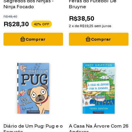
Ninja Focado
Bruyne
R$48,40
R$38,50
R$28,30
42
% OFF
2
x
de
R$19,25
sem juros
Diário de Um Pug: Pug e o
A Casa Na Árvore Com 26
Foguete
Andares