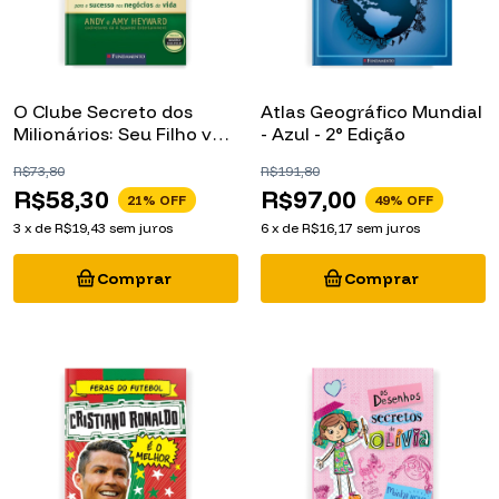
O Clube Secreto dos
Atlas Geográfico Mundial
Milionários: Seu Filho vai
- Azul - 2° Edição
aprender com Warren
R$73,80
R$191,80
Buffett
R$58,30
R$97,00
21
% OFF
49
% OFF
3
x
de
R$19,43
sem juros
6
x
de
R$16,17
sem juros