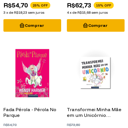
R$54,70
R$62,73
25
% OFF
15
% OFF
3
x
de
R$18,23
sem juros
4
x
de
R$15,68
sem juros
Fada Pérola - Pérola No
Transformei Minha Mãe
Parque
em um Unicórnio
(Picture Book)
R$54,70
R$73,80