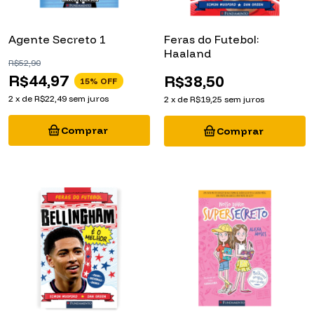
Agente Secreto 1
Feras do Futebol:
Haaland
R$52,90
R$44,97
R$38,50
15
% OFF
2
x
de
R$22,49
sem juros
2
x
de
R$19,25
sem juros