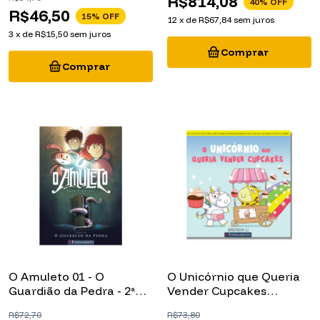
R$46,50
15
% OFF
12
x
de
R$67,84
sem juros
3
x
de
R$15,50
sem juros
O Amuleto 01 - O
O Unicórnio que Queria
Guardião da Pedra - 2ª
Vender Cupcakes
Edição
(Picture Book)
R$72,70
R$73,80