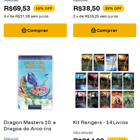
R$69,53
R$38,50
15
% OFF
35
% OFF
4
x
de
R$17,38
sem juros
2
x
de
R$19,25
sem juros
Dragon Masters 10: a
Kit Rangers - 14 Livros
Dragoa do Arco-íris
R$1.356,80
R$814,08
R$54,70
40
% OFF