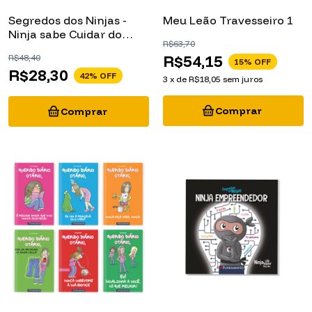
Segredos dos Ninjas -
Meu Leão Travesseiro 1
Ninja sabe Cuidar do
R$63,70
Dinheiro
R$54,15
R$48,40
15
% OFF
R$28,30
42
% OFF
3
x
de
R$18,05
sem juros
Kit Querido Diário Otário
Segredos dos Ninjas -