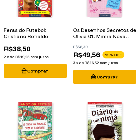
Feras do Futebol:
Os Desenhos Secretos de
Cristiano Ronaldo
Olívia 01: Minha Nova
Melhor Amiga
R$38,50
R$58,30
R$49,56
15
% OFF
2
x
de
R$19,25
sem juros
3
x
de
R$16,52
sem juros