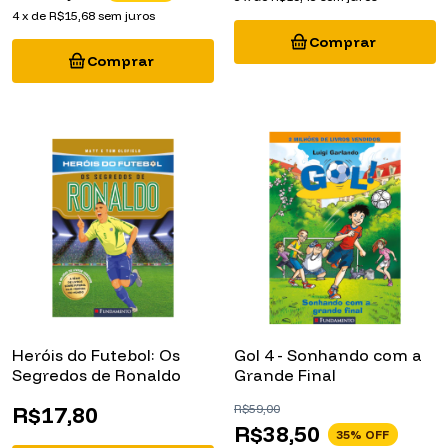
4
x
de
R$15,68
sem juros
Heróis do Futebol: Os
Gol 4 - Sonhando com a
Segredos de Ronaldo
Grande Final
R$17,80
R$59,00
R$38,50
35
% OFF