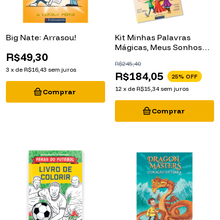
Big Nate: Arrasou!
Kit Minhas Palavras
Mágicas, Meus Sonhos
R$49,30
Mágicos e Minhas
R$245,40
Escolhas Mágicas: 3
3
x
de
R$16,43
sem juros
R$184,05
Livros (Picture Books)
25
% OFF
12
x
de
R$15,34
sem juros