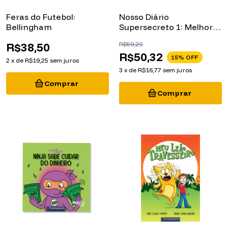
Feras do Futebol:
Nosso Diário
Bellingham
Supersecreto 1: Melhores
Amigas (Nem Sempre)
R$38,50
R$59,20
R$50,32
15
% OFF
2
x
de
R$19,25
sem juros
3
x
de
R$16,77
sem juros