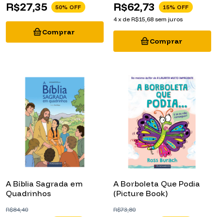
R$27,35
R$62,73
50
% OFF
15
% OFF
4
x
de
R$15,68
sem juros
A Bíblia Sagrada em
A Borboleta Que Podia
Quadrinhos
(Picture Book)
R$84,40
R$73,80
R$71,74
R$62,73
15
% OFF
15
% OFF