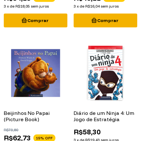
3
x
de
R$18,05
sem juros
3
x
de
R$16,04
sem juros
Beijinhos No Papai
Diário de um Ninja 4: Um
(Picture Book)
Jogo de Estratégia
R$73,80
R$58,30
R$62,73
15
% OFF
3
x
de
R$19,43
sem juros