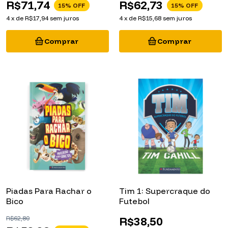
4
x
de
R$17,94
sem juros
4
x
de
R$15,68
sem juros
Piadas Para Rachar o
Tim 1: Supercraque do
Bico
Futebol
R$62,80
R$38,50
R$53,38
15
% OFF