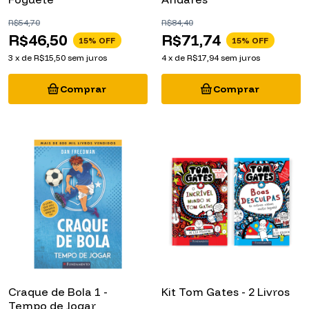
R$54,70
R$84,40
R$46,50
R$71,74
15
% OFF
15
% OFF
3
x
de
R$15,50
sem juros
4
x
de
R$17,94
sem juros
Craque de Bola 1 -
Kit Tom Gates - 2 Livros
Tempo de Jogar
R$98,60