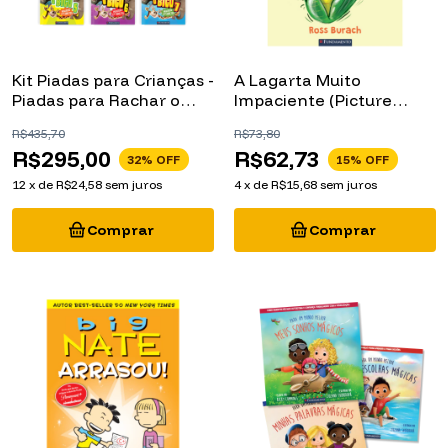
Kit Piadas para Crianças -
A Lagarta Muito
Piadas para Rachar o
Impaciente (Picture
Bico: 7 Livros
Book)
R$435,70
R$73,80
R$295,00
R$62,73
32
% OFF
15
% OFF
12
x
de
R$24,58
sem juros
4
x
de
R$15,68
sem juros