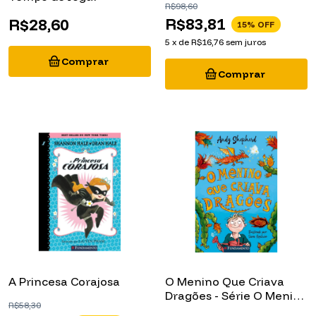
R$83,81
R$28,60
15
% OFF
5
x
de
R$16,76
sem juros
A Princesa Corajosa
O Menino Que Criava
Dragões - Série O Menino
R$58,30
Que Criava Dragões,
R$29,50
R$74,70
49
% OFF