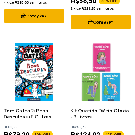
2
x
de
R$19,25
sem juros
Tom Gates 2: Boas
Kit Querido Diário Otario
Desculpas (E Outras
- 3 Livros
Coisas Muito Legais)
R$88,00
R$206,70
R$79,20
R$124,02
10
% OFF
40
% OFF