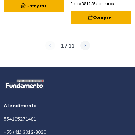
2
x
de
R$19,25
sem juros
1
/
11
Atendimento
554195271481
+55 (41) 3012-8020