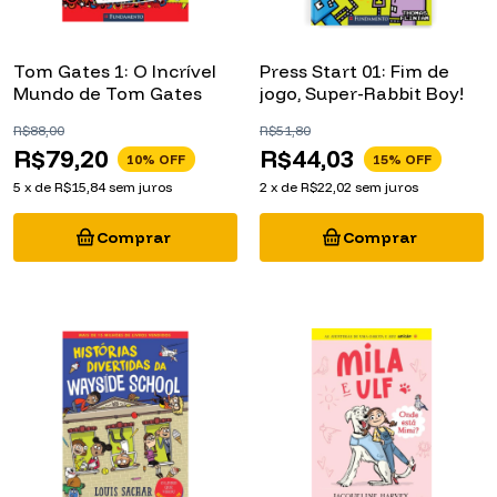
Tom Gates 1: O Incrível
Press Start 01: Fim de
Mundo de Tom Gates
jogo, Super-Rabbit Boy!
R$88,00
R$51,80
R$79,20
R$44,03
10
% OFF
15
% OFF
5
x
de
R$15,84
sem juros
2
x
de
R$22,02
sem juros