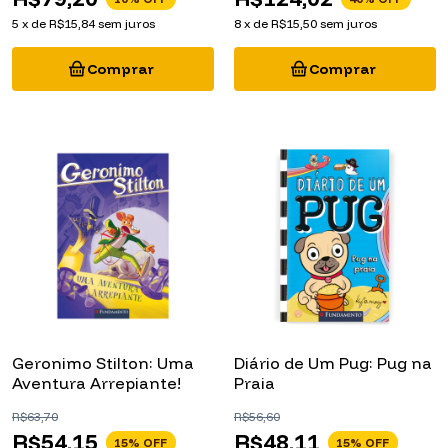
5
x
de
R$15,84
sem juros
8
x
de
R$15,50
sem juros
Geronimo Stilton: Uma
Diário de Um Pug: Pug na
Aventura Arrepiante!
Praia
R$63,70
R$56,60
R$54,15
R$48,11
15
% OFF
15
% OFF