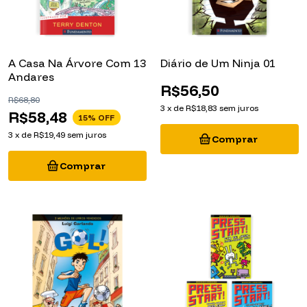
A Casa Na Árvore Com 13
Diário de Um Ninja 01
Andares
R$56,50
R$68,80
3
x
de
R$18,83
sem juros
R$58,48
15
% OFF
3
x
de
R$19,49
sem juros