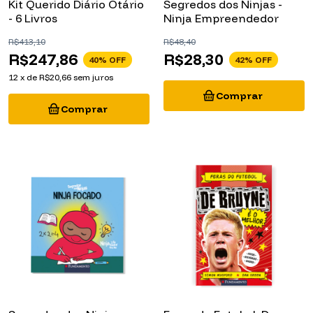
- 6 Livros
Ninja Empreendedor
R$413,10
R$48,40
R$247,86
R$28,30
40
% OFF
42
% OFF
12
x
de
R$20,66
sem juros
Segredos dos Ninjas -
Feras do Futebol: De