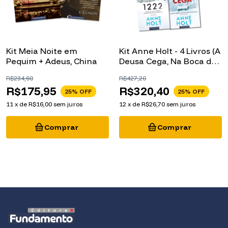
Kit Meia Noite em
Kit Anne Holt - 4 Livros (A
Pequim + Adeus, China
Deusa Cega, Na Boca do
Leão, 1222 e Dêmonio ou
R$234,60
R$427,20
Anjo)
R$175,95
R$320,40
25
% OFF
25
% OFF
11
x
de
R$16,00
sem juros
12
x
de
R$26,70
sem juros