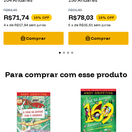
104 Andares
156 Andares
R$84,40
R$91,80
R$71,74
R$78,03
15
% OFF
15
% OFF
4
x
de
R$17,94
sem juros
5
x
de
R$15,61
sem juros
Para comprar com esse produto