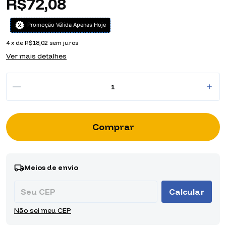
R$72,08
Promoção Válida Apenas Hoje
4
x de
R$18,02
sem juros
Ver mais detalhes
Entregas para o CEP:
Alterar CEP
Meios de envio
Calcular
Não sei meu CEP