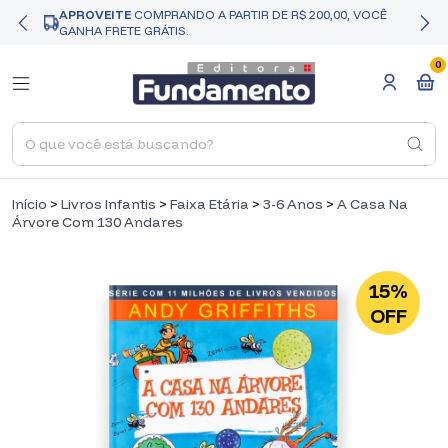
APROVEITE
COMPRANDO A PARTIR DE R$ 200,00, VOCÊ
GANHA FRETE GRÁTIS.
0
Início
>
Livros Infantis
>
Faixa Etária
>
3-6 Anos
>
A Casa Na
Árvore Com 130 Andares
15%
OFF