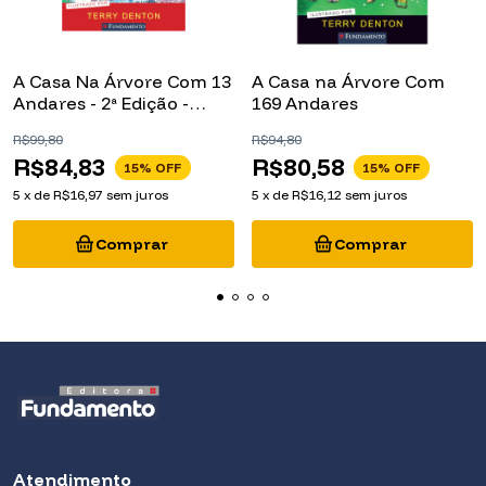
A Casa Na Árvore Com 13
A Casa na Árvore Com
Andares - 2ª Edição -
169 Andares
Capa Dura
R$99,80
R$94,80
R$84,83
R$80,58
15
% OFF
15
% OFF
5
x
de
R$16,97
sem juros
5
x
de
R$16,12
sem juros
Atendimento