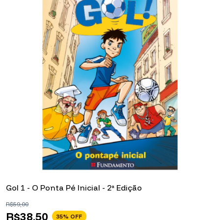
Gol 1 - O Ponta Pé Inicial - 2ª Edição
K
R$59,00
R
R$38,50
35
% OFF