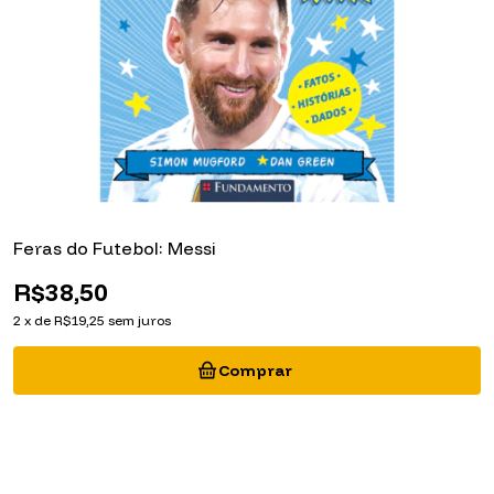
Feras do Futebol: Messi
F
R$38,50
2
x
de
R$19,25
sem juros
2