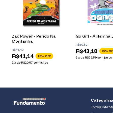
a
Zac Power - Perigo Na
Go Girl - A Rainha
Montanha
R$50,80
R$43,18
R$48,40
15
% OF
R$41,14
15
% OFF
2
x
de
R$21,59
sem juros
2
x
de
R$20,57
sem juros
Categoria
Livros Infant