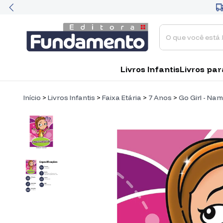
Livros Infantis
Livros par
Início
>
Livros Infantis
>
Faixa Etária
>
7 Anos
>
Go Girl - Na