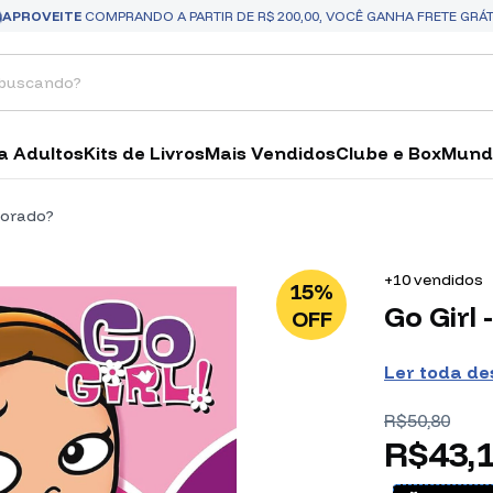
APROVEITE
COMPRANDO A PARTIR DE R$ 200,00, VOCÊ GANHA FRETE GRÁT
a Adultos
Kits de Livros
Mais Vendidos
Clube e Box
Mund
morado?
+10 vendidos
15%
Go Girl
OFF
Ler toda de
R$50,80
R$43,