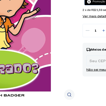
Promoção 
2
x de
R$21,59
se
Ver mais detal
Entregas pa
Meios de
Não sei meu