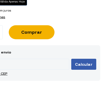
Válida Apenas Hoje
m juros
hes
ra o CEP:
Alterar CEP
 envio
Calcular
 CEP