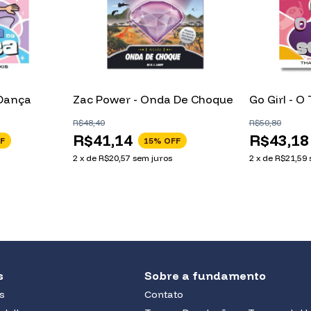
 Dança
Zac Power - Onda De Choque
Go Girl - 
R$48,40
R$50,80
R$41,14
R$43,18
F
15
% OFF
2
x
de
R$20,57
sem juros
2
x
de
R$21,59
s
Sobre a fundamento
is
Contato