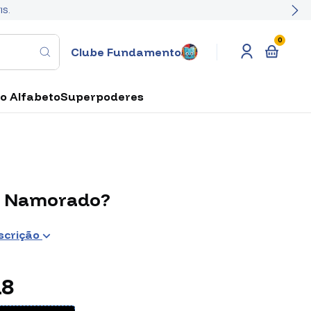
IS.
0
Clube Fundamento
o Alfabeto
Superpoderes
 - Namorado?
scrição
18