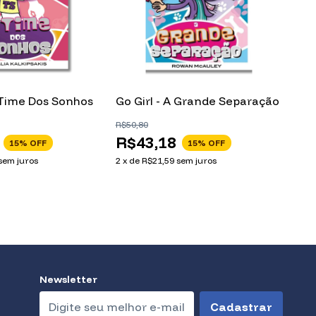
O Time Dos Sonhos
Go Girl - A Grande Separação
Go 
R$50,80
R$
R$43,18
15
% OFF
15
% OFF
3
x
d
sem juros
2
x
de
R$21,59
sem juros
Newsletter