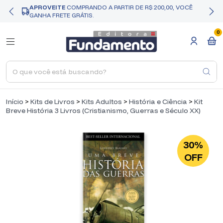
APROVEITE
COMPRANDO A PARTIR DE R$ 200,00, VOCÊ
GANHA FRETE GRÁTIS.
0
Início
>
Kits de Livros
>
Kits Adultos
>
História e Ciência
>
Kit
Breve História 3 Livros (Cristianismo, Guerras e Século XX)
30%
OFF