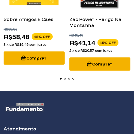
Sobre Amigos E Cães
Zac Power - Perigo Na
Montanha
R$68,80
R$58,48
R$48,40
15
% OFF
R$41,14
15
% OFF
3
x
de
R$19,49
sem juros
2
x
de
R$20,57
sem juros
Atendimento