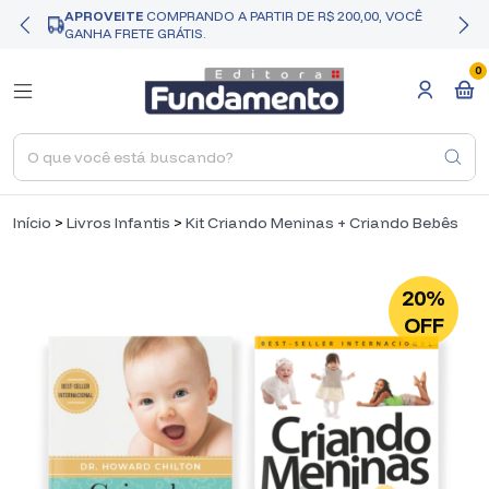
APROVEITE
COMPRANDO A PARTIR DE R$ 200,00, VOCÊ
GANHA FRETE GRÁTIS.
0
Início
>
Livros Infantis
>
Kit Criando Meninas + Criando Bebês
20%
OFF