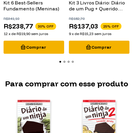
Kit 6 Best-Sellers
Kit 3 Livros Diário: Diário
Fundamento (Meninas)
de um Pug + Querido
Diário Otário + Nosso
R$341,10
R$182,70
Diário Supersecreto
R$238,77
R$137,03
30
% OFF
25
% OFF
12
x
de
R$19,90
sem juros
9
x
de
R$15,23
sem juros
Para comprar com esse produto