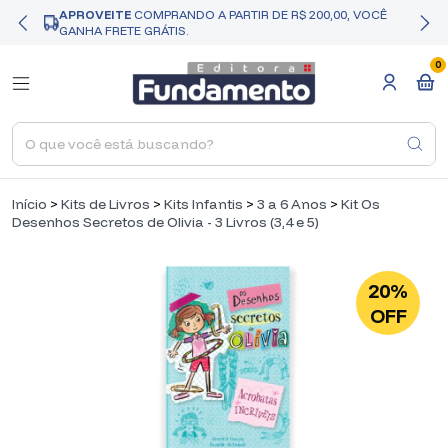
APROVEITE
COMPRANDO A PARTIR DE R$ 200,00, VOCÊ
GANHA FRETE GRÁTIS.
0
Início
>
Kits de Livros
>
Kits Infantis
>
3 a 6 Anos
>
Kit Os
Desenhos Secretos de Olivia - 3 Livros (3,4 e 5)
20%
OFF