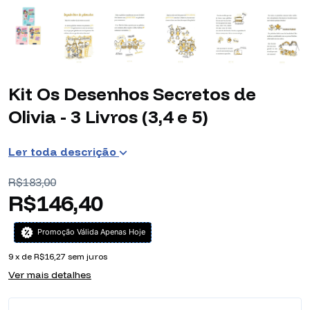
Kit Os Desenhos Secretos de
Olivia - 3 Livros (3,4 e 5)
Ler toda descrição
R$183,00
R$146,40
Promoção Válida Apenas Hoje
9
x de
R$16,27
sem juros
Ver mais detalhes