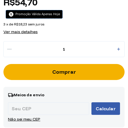
R$54,70
Promoção Válida Apenas Hoje
3
x de
R$18,23
sem juros
Ver mais detalhes
Entregas para o CEP:
Alterar CEP
Meios de envio
Calcular
Não sei meu CEP