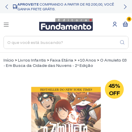
APROVEITE
COMPRANDO A PARTIR DE R$ 200,00, VOCÊ
GANHA FRETE GRÁTIS.
0
Início
>
Livros Infantis
>
Faixa Etária
>
+10 Anos
>
O Amuleto 03
- Em Busca da Cidade das Nuvens - 2ª Edição
45%
OFF