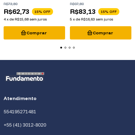
R$73,80
R$97,80
R$62,73
R$83,13
15
% OFF
15
% OFF
4
x
de
R$15,68
sem juros
5
x
de
R$16,63
sem juros
Atendimento
554195271481
+55 (41) 3012-8020