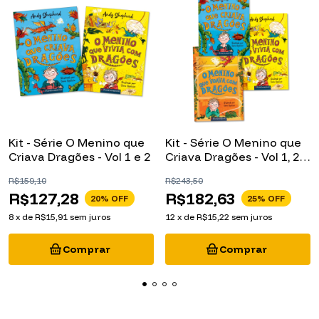
Kit - Série O Menino que
Kit - Série O Menino que
Criava Dragões - Vol 1 e 2
Criava Dragões - Vol 1, 2 e
3
R$159,10
R$243,50
R$127,28
R$182,63
20
% OFF
25
% OFF
8
x
de
R$15,91
sem juros
12
x
de
R$15,22
sem juros