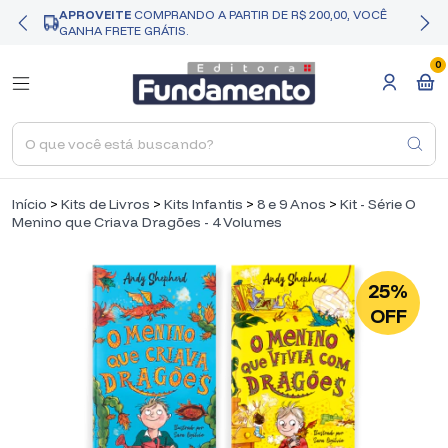
APROVEITE
COMPRANDO A PARTIR DE R$ 200,00, VOCÊ
GANHA FRETE GRÁTIS.
0
Início
>
Kits de Livros
>
Kits Infantis
>
8 e 9 Anos
>
Kit - Série O
Menino que Criava Dragões - 4 Volumes
25%
OFF