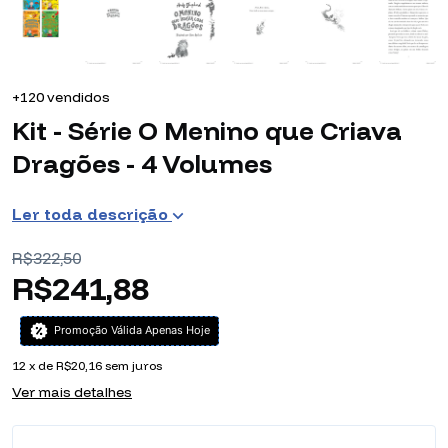
+120 vendidos
Kit - Série O Menino que Criava
Dragões - 4 Volumes
Ler toda descrição
R$322,50
R$241,88
Promoção Válida Apenas Hoje
12
x de
R$20,16
sem juros
Ver mais detalhes