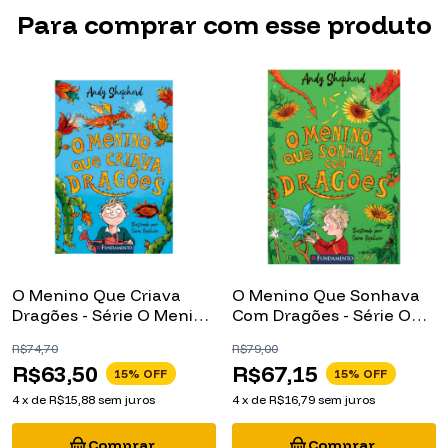
Para comprar com esse produto
O Menino Que Criava
O Menino Que Sonhava
Dragões - Série O Menino
Com Dragões - Série O
Que Criava Dragões,
Menino Que Criava
R$74,70
R$79,00
Volume 1
Dragões, Volume 4
R$63,50
R$67,15
15
% OFF
15
% OFF
4
x
de
R$15,88
sem juros
4
x
de
R$16,79
sem juros